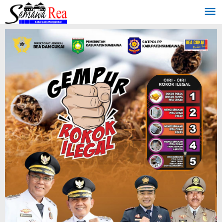
Lewati
ke
konten