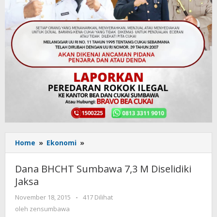
Home
»
Ekonomi
»
Dana
BHCHT
Sumbawa
Dana BHCHT Sumbawa 7,3 M Diselidiki
7,3
Jaksa
M
Diselidiki
November 18, 2015
oleh
-
417 Dilihat
Jaksa
zensumbawa
oleh
zensumbawa