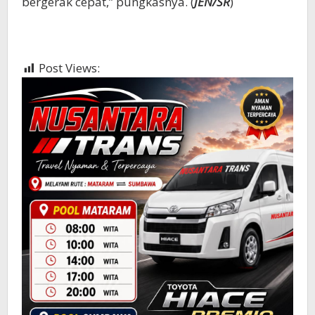
bergerak cepat,” pungkasnya. (
JEN/SR
)
Post Views:
417