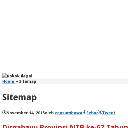
Home
»
Sitemap
Sitemap
November 14, 2015
oleh
zensumbawa
Sebar
Tweet
Dirgahayu Provinsi NTB ke-67 Tahun