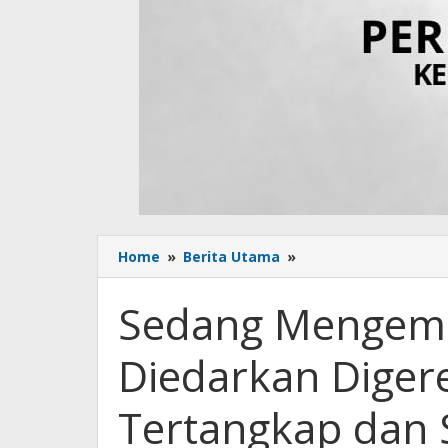
Home
»
Berita Utama
»
Sedang
Mengemas
Sabu
Sedang Mengema
untuk
Diedarkan
Diedarkan Digere
Digerebek
Polisi,
Satu
Tertangkap dan 
Tertangkap
dan