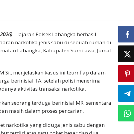
 2026)
– Jajaran Polsek Labangka berhasil
ran narkotika jenis sabu di sebuah rumah di
camatan Labangka, Kabupaten Sumbawa, Jumat
.Si., menjelaskan kasus ini teurnflap dalam
ga berinisial TA, setelah polisi menerima
danya aktivitas transaksi narkotika.
kan seorang terduga berinisial MR, sementara
 dan masih dalam proses pencarian.
oket narkotika yang diduga jenis sabu dengan
but terdiri atas satu poket besar dan dua