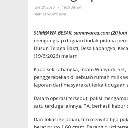
Satu
Juni 20, 2026
oleh
-
1926 Dilihat
Kabur
zensumbawa
oleh
zensumbawa
SUMBAWA BESAR, samawarea.com (20 Juni
mengungkap dugaan tindak pidana pereda
Dusun Telaga Bakti, Desa Labangka, Ke
(19/6/2026) malam.
Kapolsek Labangka, Imam Wahyudi, SH., M
penggerebekan di sebuah rumah milik war
laporan dari masyarakat terkait dugaan a
Dalam operasi tersebut, polisi mengaman
satu terduga lainnya, TA, berhasil kabur
Dari lokasi kejadian, tim menyita tiga p
berat bruto 1,60 gram. Barang bukti terse