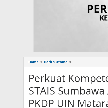
Home
»
Berita Utama
»
Perkuat
Kompetensi
Akademik,
Perkuat Kompete
Dosen
STAIS
STAIS Sumbawa 
Sumbawa
Ambil
Bagian
PKDP UIN Mata
dalam
PKDP