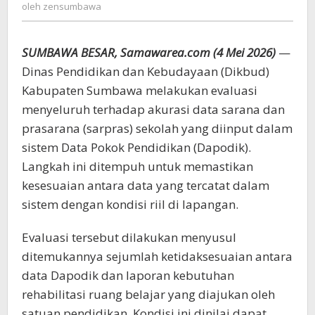
zensumbawa
oleh
zensumbawa
28%,
Dikbud
Turunkan
SUMBAWA BESAR, Samawarea.com (4 Mei 2026)
—
Tim
Teknis
Dinas Pendidikan dan Kebudayaan (Dikbud)
untuk
Kabupaten Sumbawa melakukan evaluasi
Validasi
menyeluruh terhadap akurasi data sarana dan
prasarana (sarpras) sekolah yang diinput dalam
sistem Data Pokok Pendidikan (Dapodik).
Langkah ini ditempuh untuk memastikan
kesesuaian antara data yang tercatat dalam
sistem dengan kondisi riil di lapangan.
Evaluasi tersebut dilakukan menyusul
ditemukannya sejumlah ketidaksesuaian antara
data Dapodik dan laporan kebutuhan
rehabilitasi ruang belajar yang diajukan oleh
satuan pendidikan. Kondisi ini dinilai dapat