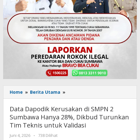
Home
»
Berita Utama
»
Data
Dapodik
Kerusakan
Data Dapodik Kerusakan di SMPN 2
di
Sumbawa Hanya 28%, Dikbud Turunkan
SMPN
Tim Teknis untuk Validasi
2
Sumbawa
Juni 4, 2026
oleh
-
738 Dilihat
Hanya