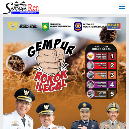
Lewati
ke
konten