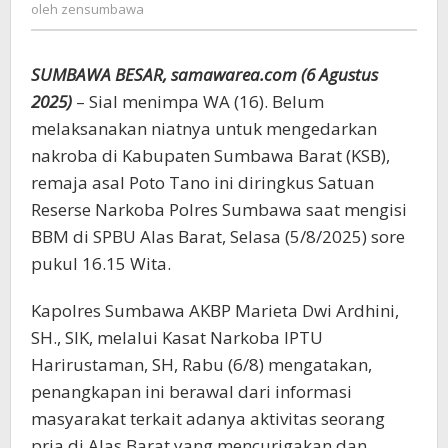
zensumbawa
oleh
zensumbawa
BBM
di
SPBU
SUMBAWA BESAR, samawarea.com (6 Agustus
Alas
Barat
2025)
– Sial menimpa WA (16). Belum
melaksanakan niatnya untuk mengedarkan
nakroba di Kabupaten Sumbawa Barat (KSB),
remaja asal Poto Tano ini diringkus Satuan
Reserse Narkoba Polres Sumbawa saat mengisi
BBM di SPBU Alas Barat, Selasa (5/8/2025) sore
pukul 16.15 Wita.
Kapolres Sumbawa AKBP Marieta Dwi Ardhini,
SH., SIK, melalui Kasat Narkoba IPTU
Harirustaman, SH, Rabu (6/8) mengatakan,
penangkapan ini berawal dari informasi
masyarakat terkait adanya aktivitas seorang
pria di Alas Barat yang mencurigakan dan