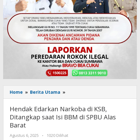
Home
»
Berita Utama
»
Hendak
Edarkan
Narkoba
Hendak Edarkan Narkoba di KSB,
di
Ditangkap saat Isi BBM di SPBU Alas
KSB,
Barat
Ditangkap
saat
Agustus 6, 2025
oleh
-
1020 Dilihat
Isi