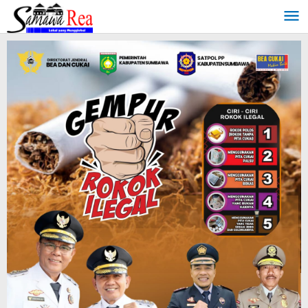
Lewati
ke
konten