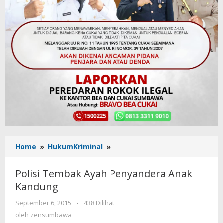
Home
»
HukumKriminal
»
Polisi
Tembak
Ayah
Polisi Tembak Ayah Penyandera Anak
Penyandera
Kandung
Anak
Kandung
September 6, 2015
oleh
-
438 Dilihat
zensumbawa
oleh
zensumbawa