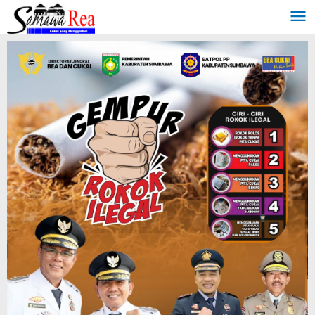
Lewati
ke
konten