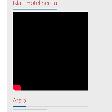
Iklan Hotel Sernu
Arsip
Arsip