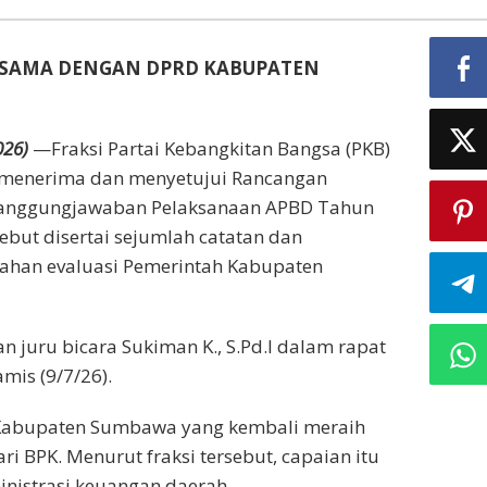
ASAMA DENGAN DPRD KABUPATEN
026)
—Fraksi Partai Kebangkitan Bangsa (PKB)
enerima dan menyetujui Rancangan
rtanggungjawaban Pelaksanaan APBD Tahun
but disertai sejumlah catatan dan
ahan evaluasi Pemerintah Kabupaten
juru bicara Sukiman K., S.Pd.I dalam rapat
is (9/7/26).
 Kabupaten Sumbawa yang kembali meraih
i BPK. Menurut fraksi tersebut, capaian itu
nistrasi keuangan daerah.