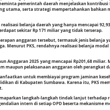
S meminta pemerintah daerah menjelaskan kontribusi
ang utama, serta strategi mempertahankan bahkan 
ap realisasi belanja daerah yang hanya mencapai 92,9
 terdapat sekitar Rp 171 miliar yang tidak terserap.
rapan anggaran tersebut, termasuk jenis belanja y
uga. Menurut PKS, rendahnya realisasi belanja mod
un Anggaran 2025 yang mencapai Rp201,68 miliar. Men
m maupun pelaksanaan anggaran oleh perangkat d
dimanfaatkan untuk membiayai program jaminan kes
ndidikan di Kabupaten Sumbawa. Karena itu, PKS mem
t.
memaparkan langkah-langkah tindak lanjut terhadap
gendalian intern di setiap OPD beserta mekanisme m