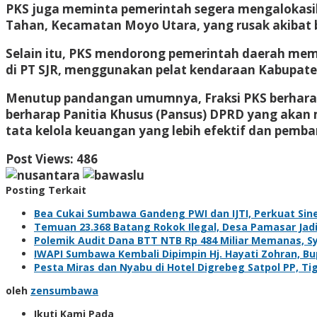
PKS juga meminta pemerintah segera mengalokasi
Tahan, Kecamatan Moyo Utara, yang rusak akibat b
Selain itu, PKS mendorong pemerintah daerah memb
di PT SJR, menggunakan pelat kendaraan Kabupat
Menutup pandangan umumnya, Fraksi PKS berharap s
berharap Panitia Khusus (Pansus) DPRD yang aka
tata kelola keuangan yang lebih efektif dan pe
Post Views:
486
Posting Terkait
Bea Cukai Sumbawa Gandeng PWI dan IJTI, Perkuat Sine
Temuan 23.368 Batang Rokok Ilegal, Desa Pamasar Jadi 
Polemik Audit Dana BTT NTB Rp 484 Miliar Memanas, S
IWAPI Sumbawa Kembali Dipimpin Hj. Hayati Zohran, Bu
Pesta Miras dan Nyabu di Hotel Digrebeg Satpol PP, Ti
oleh
zensumbawa
Ikuti Kami Pada