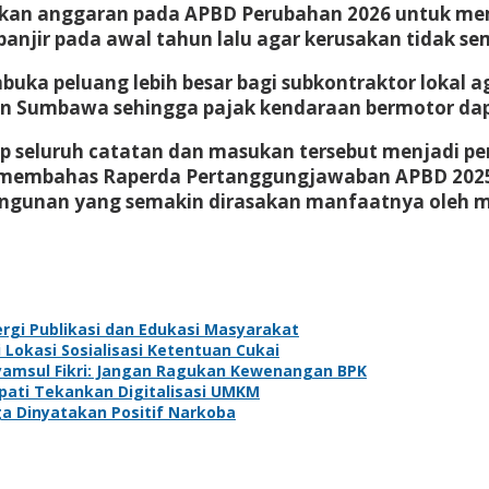
kan anggaran pada APBD Perubahan 2026 untuk mem
anjir pada awal tahun lalu agar kerusakan tidak se
uka peluang lebih besar bagi subkontraktor lokal 
en Sumbawa sehingga pajak kendaraan bermotor da
eluruh catatan dan masukan tersebut menjadi perh
n membahas Raperda Pertanggungjawaban APBD 2025
mbangunan yang semakin dirasakan manfaatnya oleh
rgi Publikasi dan Edukasi Masyarakat
Lokasi Sosialisasi Ketentuan Cukai
yamsul Fikri: Jangan Ragukan Kewenangan BPK
pati Tekankan Digitalisasi UMKM
ga Dinyatakan Positif Narkoba