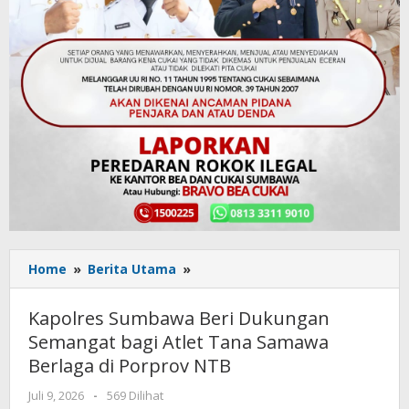
Home
»
Berita Utama
»
Kapolres
Sumbawa
Beri
Kapolres Sumbawa Beri Dukungan
Dukungan
Semangat bagi Atlet Tana Samawa
Semangat
Berlaga di Porprov NTB
bagi
Atlet
Juli 9, 2026
oleh
-
569 Dilihat
Tana