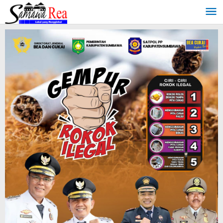
Lewati
ke
konten