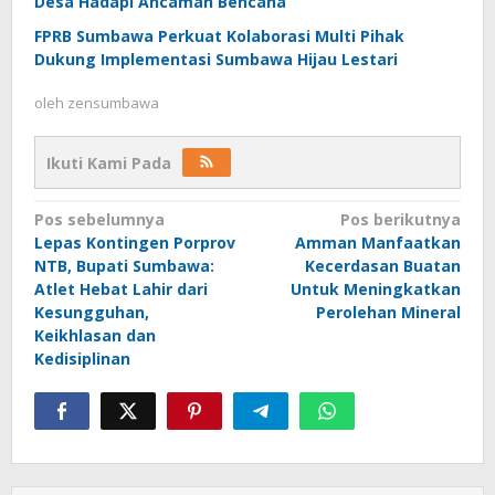
Desa Hadapi Ancaman Bencana
FPRB Sumbawa Perkuat Kolaborasi Multi Pihak
Dukung Implementasi Sumbawa Hijau Lestari
oleh
zensumbawa
Ikuti Kami Pada
Navigasi
Pos sebelumnya
Pos berikutnya
Lepas Kontingen Porprov
Amman Manfaatkan
pos
NTB, Bupati Sumbawa:
Kecerdasan Buatan
Atlet Hebat Lahir dari
Untuk Meningkatkan
Kesungguhan,
Perolehan Mineral
Keikhlasan dan
Kedisiplinan