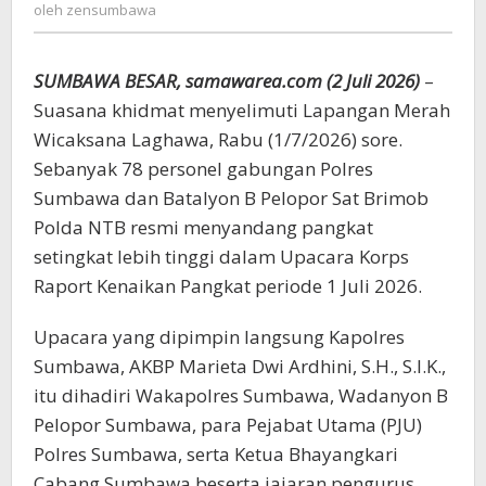
zensumbawa
oleh
zensumbawa
Kapolres:
Pangkat
Baru,
SUMBAWA BESAR, samawarea.com (2 Juli 2026)
–
Tanggung
Jawab
Suasana khidmat menyelimuti Lapangan Merah
Lebih
Wicaksana Laghawa, Rabu (1/7/2026) sore.
Besar
Sebanyak 78 personel gabungan Polres
Sumbawa dan Batalyon B Pelopor Sat Brimob
Polda NTB resmi menyandang pangkat
setingkat lebih tinggi dalam Upacara Korps
Raport Kenaikan Pangkat periode 1 Juli 2026.
Upacara yang dipimpin langsung Kapolres
Sumbawa, AKBP Marieta Dwi Ardhini, S.H., S.I.K.,
itu dihadiri Wakapolres Sumbawa, Wadanyon B
Pelopor Sumbawa, para Pejabat Utama (PJU)
Polres Sumbawa, serta Ketua Bhayangkari
Cabang Sumbawa beserta jajaran pengurus.