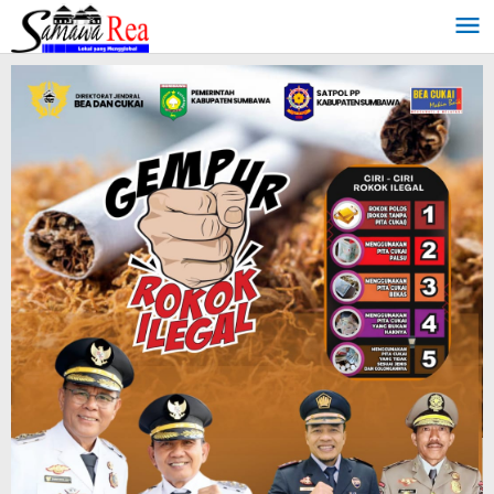
Lewati
ke
konten