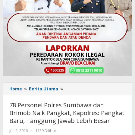
Home
»
Berita Utama
»
78
Personel
Polres
78 Personel Polres Sumbawa dan
Sumbawa
Brimob Naik Pangkat, Kapolres: Pangkat
dan
Baru, Tanggung Jawab Lebih Besar
Brimob
Naik
Juli 2, 2026
oleh
-
1159 Dilihat
Pangkat,