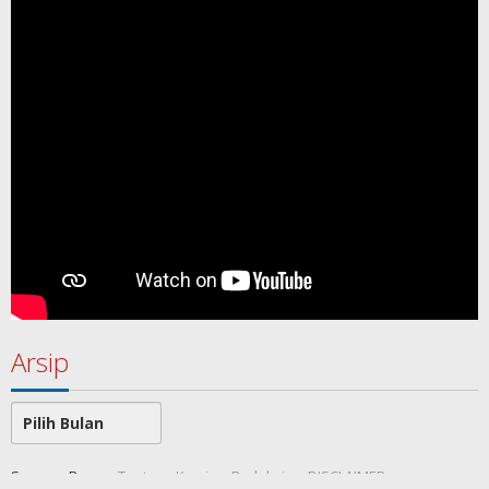
Arsip
Arsip
SamawaRea
Tentang Kami
Redaksi
DISCLAIMER