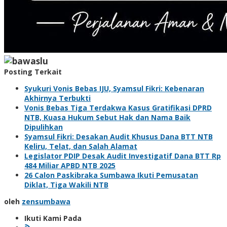
Posting Terkait
Syukuri Vonis Bebas IJU, Syamsul Fikri: Kebenaran
Akhirnya Terbukti
Vonis Bebas Tiga Terdakwa Kasus Gratifikasi DPRD
NTB, Kuasa Hukum Sebut Hak dan Nama Baik
Dipulihkan
Syamsul Fikri: Desakan Audit Khusus Dana BTT NTB
Keliru, Telat, dan Salah Alamat
Legislator PDIP Desak Audit Investigatif Dana BTT Rp
484 Miliar APBD NTB 2025
26 Calon Paskibraka Sumbawa Ikuti Pemusatan
Diklat, Tiga Wakili NTB
oleh
zensumbawa
Ikuti Kami Pada