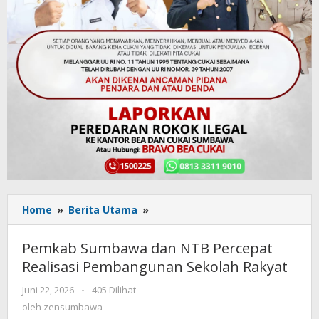
Home
»
Berita Utama
»
Pemkab
Sumbawa
dan
Pemkab Sumbawa dan NTB Percepat
NTB
Realisasi Pembangunan Sekolah Rakyat
Percepat
Realisasi
Juni 22, 2026
oleh
-
405 Dilihat
Pembangunan
zensumbawa
oleh
zensumbawa
Sekolah