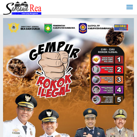
Lewati
ke
konten