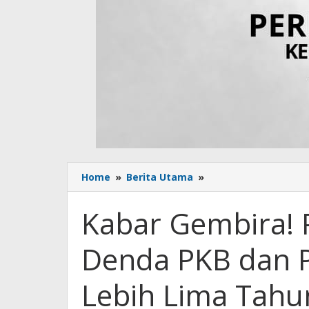
Home
»
Berita Utama
»
Kabar
Gembira!
Pemprov
Kabar Gembira!
NTB
Hapus
Denda PKB dan 
Denda
PKB
dan
Lebih Lima Tahu
Putihkan
Tunggakan