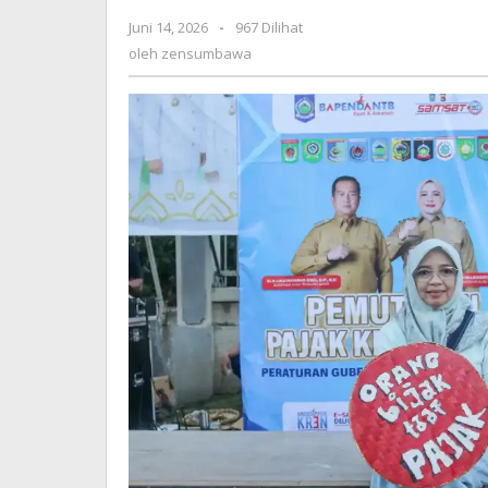
Lebih
Juni 14, 2026
oleh
-
967 Dilihat
Lima
zensumbawa
oleh
zensumbawa
Tahun