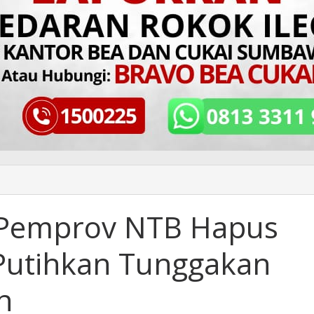
 Pemprov NTB Hapus
Putihkan Tunggakan
n