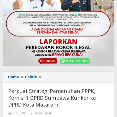
Home
»
Politik
»
Perkuat
Strategi
Pemenuhan
Perkuat Strategi Pemenuhan PPPK,
PPPK,
Komisi 1 DPRD Sumbawa Kunker ke
Komisi
DPRD Kota Mataram
1
DPRD
April 12, 2023
oleh
-
479 Dilihat
Sumbawa