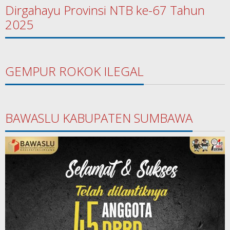
Dirgahayu Provinsi NTB ke-67 Tahun
2025
GEMPUR ROKOK ILEGAL
BAWASLU KABUPATEN SUMBAWA