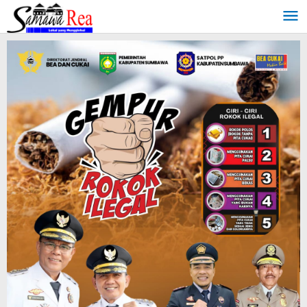
Lewati
ke
konten