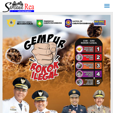
Lewati
ke
konten