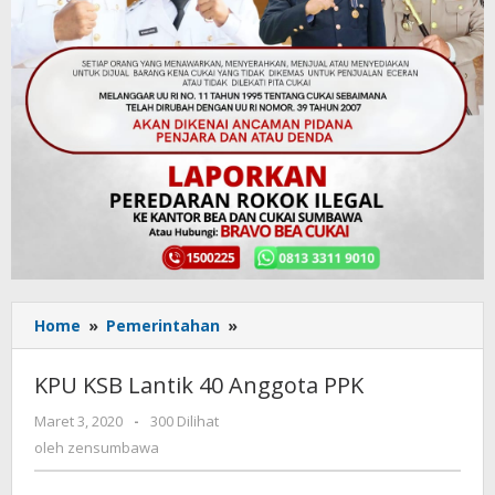
Home
»
Pemerintahan
»
KPU
KSB
Lantik
KPU KSB Lantik 40 Anggota PPK
40
Anggota
Maret 3, 2020
oleh
-
300 Dilihat
PPK
zensumbawa
oleh
zensumbawa