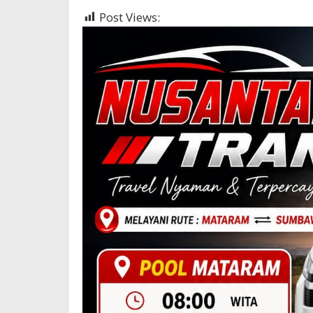
Post Views:
369