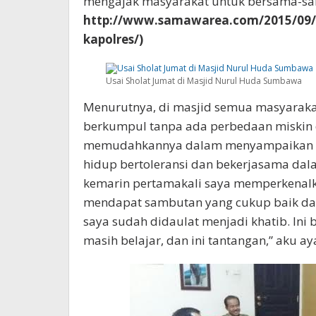
mengajak masyarakat untuk bersama-sam
http://www.samawarea.com/2015/09/
kapolres/)
Usai Sholat Jumat di Masjid Nurul Huda Sumbawa
Menurutnya, di masjid semua masyaraka
berkumpul tanpa ada perbedaan miskin da
memudahkannya dalam menyampaikan p
hidup bertoleransi dan bekerjasama da
kemarin pertamakali saya memperkenalk
mendapat sambutan yang cukup baik da
saya sudah didaulat menjadi khatib. Ini 
masih belajar, dan ini tantangan,” aku aya