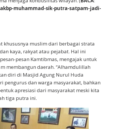
a menjaga kondusifitas wilayah. (
BACA
:
akbp-muhammad-sik-putra-satpam-jadi-
t khususnya muslim dari berbagai strata
n kaya, rakyat atau pejabat. Hal ini
esan-pesan Kamtibmas, mengajak untuk
lam membangun daerah. “Alhamdulillah
an diri di Masjid Agung Nurul Huda
ri pengurus dan warga masyarakat, bahkan
bentuk apresiasi dari masyarakat meski kita
h tiga putra ini.