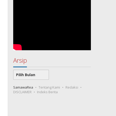
Arsip
Arsip
SamawaRea
Tentang Kami
Redaksi
DISCLAIMER
Indeks Berita