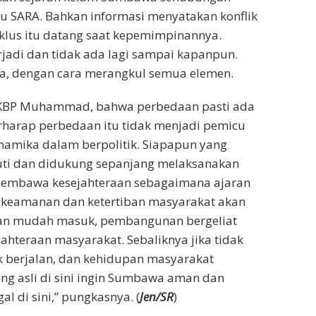
au SARA. Bahkan informasi menyatakan konflik
 siklus itu datang saat kepemimpinannya.
rjadi dan tidak ada lagi sampai kapanpun.
ada, dengan cara merangkul semua elemen.
 AKBP Muhammad, bahwa perbedaan pasti ada
rharap perbedaan itu tidak menjadi pemicu
inamika dalam berpolitik. Siapapun yang
ikuti dan didukung sepanjang melaksanakan
embawa kesejahteraan sebagaimana ajaran
ntu keamanan dan ketertiban masyarakat akan
 akan mudah masuk, pembangunan bergeliat
hteraan masyarakat. Sebaliknya jika tidak
k berjalan, dan kehidupan masyarakat
rang asli di sini ingin Sumbawa aman dan
al di sini,” pungkasnya. (
Jen/SR
)