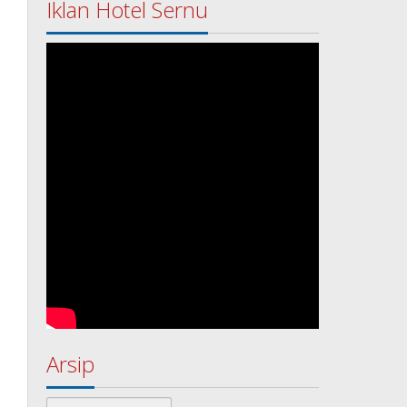
Iklan Hotel Sernu
Arsip
Arsip