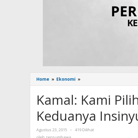
Home
»
Ekonomi
»
Kamal:
Kami
Pilih
Kamal: Kami Pili
Saat-
Jaya
Keduanya Insiny
Karena
Keduanya
Insinyur
Agustus 23, 2015
oleh
-
419 Dilihat
zensumbawa
oleh
zensumbawa