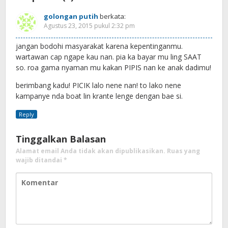
golongan putih
berkata:
Agustus 23, 2015 pukul 2:32 pm
jangan bodohi masyarakat karena kepentinganmu.
wartawan cap ngape kau nan. pia ka bayar mu ling SAAT
so. roa gama nyaman mu kakan PIPIS nan ke anak dadimu!
berimbang kadu! PICIK lalo nene nan! to lako nene
kampanye nda boat lin krante lenge dengan bae si.
Reply
Tinggalkan Balasan
Alamat email Anda tidak akan dipublikasikan.
Ruas yang
wajib ditandai
*