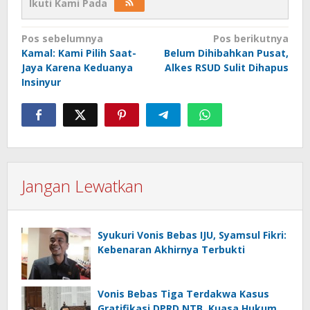
Ikuti Kami Pada
Navigasi
Pos sebelumnya
Pos berikutnya
Kamal: Kami Pilih Saat-
Belum Dihibahkan Pusat,
pos
Jaya Karena Keduanya
Alkes RSUD Sulit Dihapus
Insinyur
Jangan Lewatkan
Syukuri Vonis Bebas IJU, Syamsul Fikri:
Kebenaran Akhirnya Terbukti
Vonis Bebas Tiga Terdakwa Kasus
Gratifikasi DPRD NTB, Kuasa Hukum