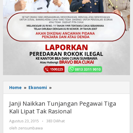
Home
»
Ekonomi
»
Janji
Naikkan
Tunjangan
Janji Naikkan Tunjangan Pegawai Tiga
Pegawai
Kali Lipat Tak Rasional
Tiga
Kali
Agustus 23, 2015
oleh
-
383 Dilihat
Lipat
zensumbawa
oleh
zensumbawa
Tak