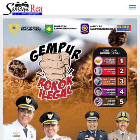
Lewati
ke
konten