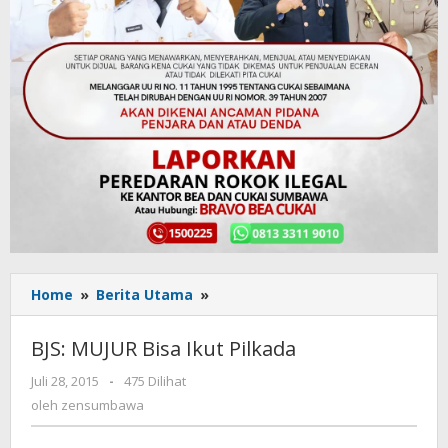
Home
»
Berita Utama
»
BJS:
MUJUR
Bisa
BJS: MUJUR Bisa Ikut Pilkada
Ikut
Pilkada
Juli 28, 2015
oleh
-
475 Dilihat
zensumbawa
oleh
zensumbawa