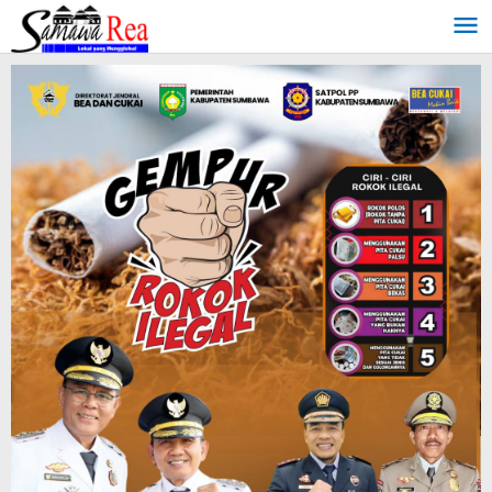
Lewati
ke
konten