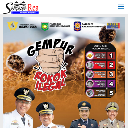
Lewati
ke
konten