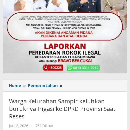
Home
»
Pemerintahan
»
Warga
Kelurahan
Sampir
Warga Kelurahan Sampir keluhkan
keluhkan
buruknya Irigasi ke DPRD Provinsi Saat
buruknya
Reses
Irigasi
ke
Juni 8, 2026
oleh
-
751 Dilihat
DPRD