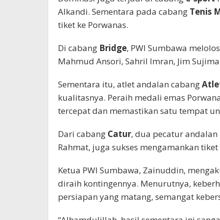
Alkandi. Sementara pada cabang
Tenis 
tiket ke Porwanas.
Di cabang
Bridge
, PWI Sumbawa melolosk
Mahmud Ansori, Sahril Imran, Jim Sujima
Sementara itu, atlet andalan cabang
Atle
kualitasnya. Peraih medali emas Porwana
tercepat dan memastikan satu tempat u
Dari cabang
Catur
, dua pecatur andala
Rahmat, juga sukses mengamankan tiket
Ketua PWI Sumbawa, Zainuddin, mengaku
diraih kontingennya. Menurutnya, keber
persiapan yang matang, semangat kebersa
“Alhamdulillah, hasil sementara ini sa