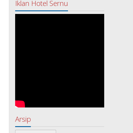
Iklan Hotel Sernu
Arsip
Arsip