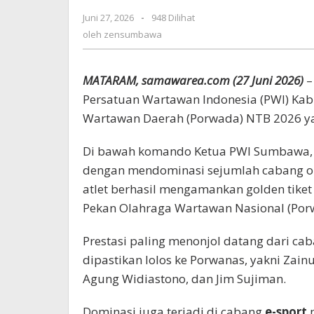
Bertambah
Juni 27, 2026
oleh
-
948 Dilihat
zensumbawa
oleh
zensumbawa
MATARAM, samawarea.com
(27 Juni 2026)
–
Persatuan Wartawan Indonesia (PWI) K
Wartawan Daerah (Porwada) NTB 2026 ya
Di bawah komando Ketua PWI Sumbawa, Za
dengan mendominasi sejumlah cabang ol
atlet berhasil mengamankan golden tik
Pekan Olahraga Wartawan Nasional (Por
Prestasi paling menonjol datang dari ca
dipastikan lolos ke Porwanas, yakni Za
Agung Widiastono, dan Jim Sujiman.
Dominasi juga terjadi di cabang
e-sport
m