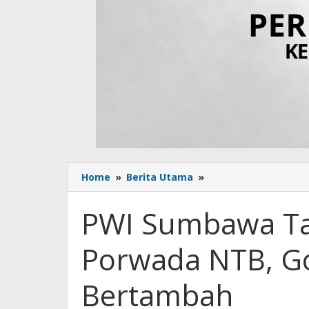
Home
»
Berita Utama
»
PWI
Sumbawa
Tampil
PWI Sumbawa Tam
Perkasa
di
Porwada NTB, Go
Porwada
NTB,
Golden
Bertambah
Tiket
Terus