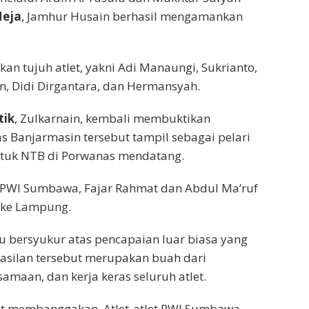
Meja
, Jamhur Husain berhasil mengamankan
an tujuh atlet, yakni Adi Manaungi, Sukrianto,
n, Didi Dirgantara, dan Hermansyah.
tik
, Zulkarnain, kembali membuktikan
s Banjarmasin tersebut tampil sebagai pelari
ntuk NTB di Porwanas mendatang.
n PWI Sumbawa, Fajar Rahmat dan Abdul Ma’ruf
 ke Lampung.
 bersyukur atas pencapaian luar biasa yang
hasilan tersebut merupakan buah dari
maan, dan kerja keras seluruh atlet.
ngat membanggakan. Atlet-atlet PWI Sumbawa