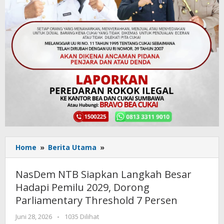
Home
»
Berita Utama
»
NasDem
NTB
Siapkan
NasDem NTB Siapkan Langkah Besar
Langkah
Hadapi Pemilu 2029, Dorong
Besar
Parliamentary Threshold 7 Persen
Hadapi
Pemilu
Juni 28, 2026
oleh
-
1035 Dilihat
2029,