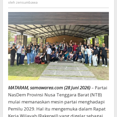
zensumbawa
oleh
zensumbawa
Dorong
Parliamentary
Threshold
7
Persen
MATARAM, samawarea.com (28 Juni 2026)
– Partai
NasDem Provinsi Nusa Tenggara Barat (NTB)
mulai memanaskan mesin partai menghadapi
Pemilu 2029. Hal itu mengemuka dalam Rapat
Kerja Wilayah (Rakerwil) yang digelar sebagai