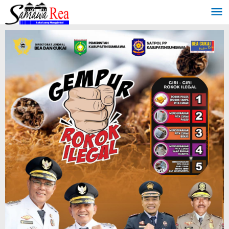
Lewati
ke
konten