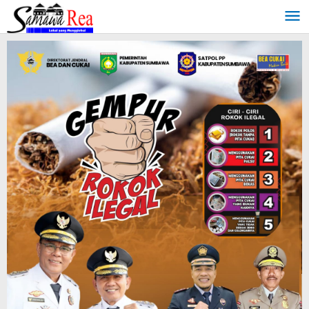
Lewati
ke
konten