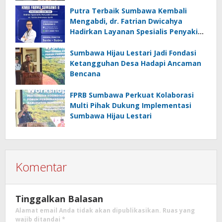
Putra Terbaik Sumbawa Kembali
Mengabdi, dr. Fatrian Dwicahya
Hadirkan Layanan Spesialis Penyakit
Dalam
Sumbawa Hijau Lestari Jadi Fondasi
Ketangguhan Desa Hadapi Ancaman
Bencana
FPRB Sumbawa Perkuat Kolaborasi
Multi Pihak Dukung Implementasi
Sumbawa Hijau Lestari
Komentar
Tinggalkan Balasan
Alamat email Anda tidak akan dipublikasikan.
Ruas yang
wajib ditandai
*