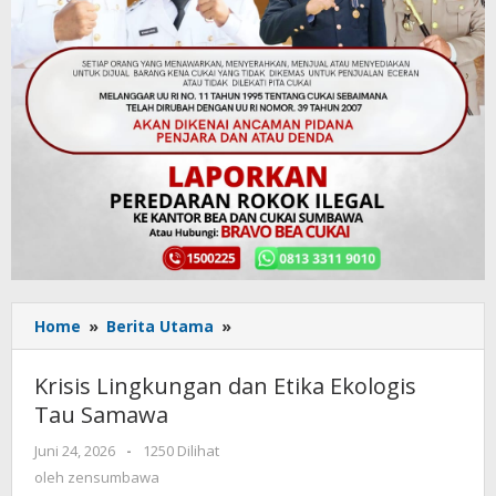
Home
»
Berita Utama
»
Krisis
Lingkungan
dan
Krisis Lingkungan dan Etika Ekologis
Etika
Tau Samawa
Ekologis
Tau
Juni 24, 2026
oleh
-
1250 Dilihat
Samawa
zensumbawa
oleh
zensumbawa