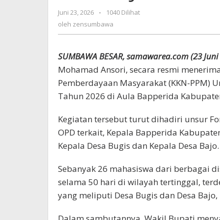
Wabup
Juni 23, 2026
oleh
-
1040 Dilihat
Ansori:
zensumbawa
oleh
zensumbawa
Jadilah
Mitra
Pembangunan
SUMBAWA BESAR, samawarea.com (23 Juni 
Mohamad Ansori, secara resmi menerima
Pemberdayaan Masyarakat (KKN-PPM) Uni
Tahun 2026 di Aula Bapperida Kabupaten
Kegiatan tersebut turut dihadiri unsur 
OPD terkait, Kepala Bapperida Kabupat
Kepala Desa Bugis dan Kepala Desa Bajo.
Sebanyak 26 mahasiswa dari berbagai d
selama 50 hari di wilayah tertinggal, ter
yang meliputi Desa Bugis dan Desa Bajo
Dalam sambutannya, Wakil Bupati meny