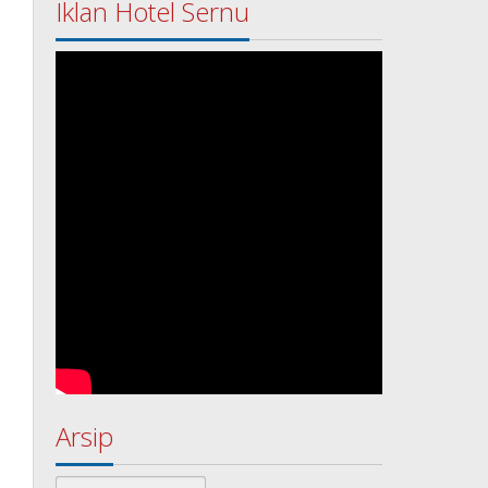
Iklan Hotel Sernu
Arsip
Arsip