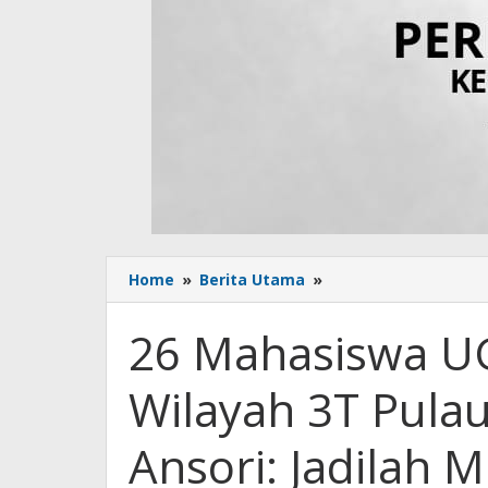
Home
»
Berita Utama
»
26
Mahasiswa
UGM
26 Mahasiswa U
Jalankan
KKN
Wilayah 3T Pul
di
Wilayah
3T
Ansori: Jadilah
Pulau
Medang,