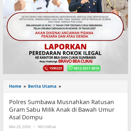
Home
»
Berita Utama
»
Polres
Sumbawa
Musnahkan
Polres Sumbawa Musnahkan Ratusan
Ratusan
Gram Sabu Milik Anak di Bawah Umur
Gram
Asal Dompu
Sabu
Milik
Mei 29, 2026
oleh
-
963 Dilihat
Anak