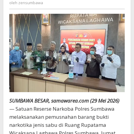
zensumbawa
oleh
zensumbawa
di
Bawah
Umur
Asal
Dompu
SUMBAWA BESAR, samawarea.com (29 Mei 2026)
— Satuan Reserse Narkoba Polres Sumbawa
melaksanakan pemusnahan barang bukti
narkotika jenis sabu di Ruang Rupatama
Wicaksana Laghawa Polres Sumbawa, Jumat