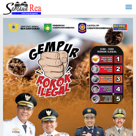
Lewati
ke
konten