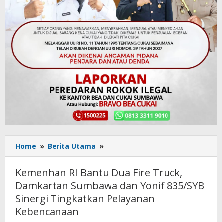
Home
»
Berita Utama
»
Kemenhan
RI
Bantu
Kemenhan RI Bantu Dua Fire Truck,
Dua
Damkartan Sumbawa dan Yonif 835/SYB
Fire
Sinergi Tingkatkan Pelayanan
Truck,
Damkartan
Kebencanaan
Sumbawa