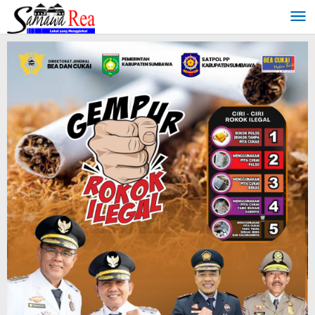
Lewati
ke
konten