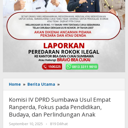
Home
»
Berita Utama
»
Komisi
IV
DPRD
Komisi IV DPRD Sumbawa Usul Empat
Sumbawa
Ranperda, Fokus pada Pendidikan,
Usul
Budaya, dan Perlindungan Anak
Empat
Ranperda,
September 10, 2025
oleh
-
819 Dilihat
Fokus