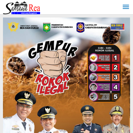
Lewati
ke
konten