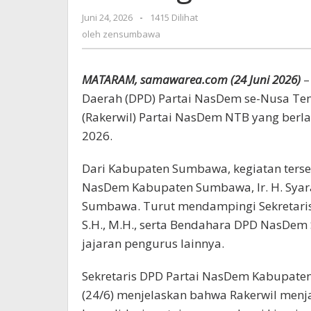
Menang
Juni 24, 2026
oleh
-
1415 Dilihat
Pemilu
zensumbawa
oleh
zensumbawa
2029
MATARAM, samawarea.com (24 Juni 2026)
–
Daerah (DPD) Partai NasDem se-Nusa Ten
(Rakerwil) Partai NasDem NTB yang berl
2026.
Dari Kabupaten Sumbawa, kegiatan terse
NasDem Kabupaten Sumbawa, Ir. H. Syaraf
Sumbawa. Turut mendampingi Sekretari
S.H., M.H., serta Bendahara DPD NasDem 
jajaran pengurus lainnya.
Sekretaris DPD Partai NasDem Kabupaten 
(24/6) menjelaskan bahwa Rakerwil me