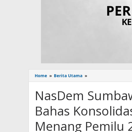
Home
»
Berita Utama
»
NasDem
Sumbawa
Ikut
NasDem Sumbawa
Rakerwil
NTB,
Bahas Konsolidas
Bahas
Konsolidasi
Partai
Menang Pemilu 
dan
Strategi