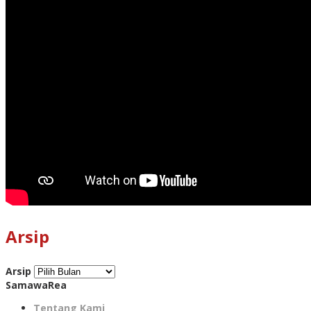
Arsip
Arsip
SamawaRea
Tentang Kami