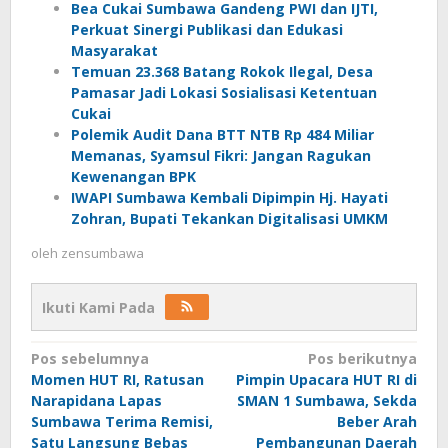
Bea Cukai Sumbawa Gandeng PWI dan IJTI,
Perkuat Sinergi Publikasi dan Edukasi
Masyarakat
Temuan 23.368 Batang Rokok Ilegal, Desa
Pamasar Jadi Lokasi Sosialisasi Ketentuan
Cukai
Polemik Audit Dana BTT NTB Rp 484 Miliar
Memanas, Syamsul Fikri: Jangan Ragukan
Kewenangan BPK
IWAPI Sumbawa Kembali Dipimpin Hj. Hayati
Zohran, Bupati Tekankan Digitalisasi UMKM
oleh
zensumbawa
Ikuti Kami Pada
Navigasi
Pos sebelumnya
Pos berikutnya
Momen HUT RI, Ratusan
Pimpin Upacara HUT RI di
pos
Narapidana Lapas
SMAN 1 Sumbawa, Sekda
Sumbawa Terima Remisi,
Beber Arah
Satu Langsung Bebas
Pembangunan Daerah