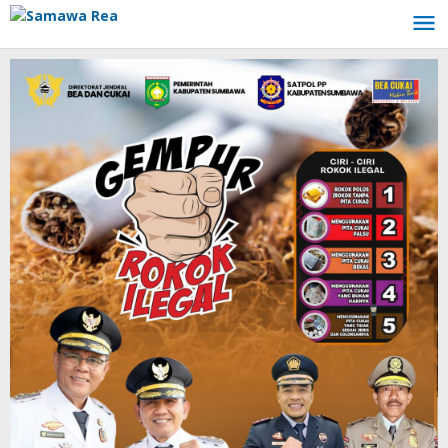
Lewati
ke
konten