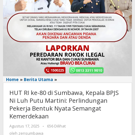
Home
»
Berita Utama
»
HUT
RI
HUT RI ke-80 di Sumbawa, Kepala BPJS
ke-
80
Ni Luh Putu Martini: Perlindungan
di
Pekerja Bentuk Nyata Semangat
Sumbawa,
Kemerdekaan
Kepala
BPJS
Agustus 17, 2025
oleh
-
656 Dilihat
Ni
zensumbawa
oleh
zensumbawa