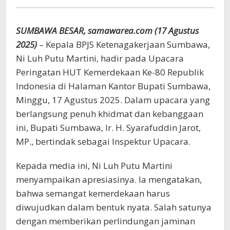
Luh
Putu
Martini:
SUMBAWA BESAR, samawarea.com (17 Agustus
Perlindungan
2025)
– Kepala BPJS Ketenagakerjaan Sumbawa,
Pekerja
Bentuk
Ni Luh Putu Martini, hadir pada Upacara
Nyata
Peringatan HUT Kemerdekaan Ke-80 Republik
Semangat
Indonesia di Halaman Kantor Bupati Sumbawa,
Kemerdekaan
Minggu, 17 Agustus 2025. Dalam upacara yang
berlangsung penuh khidmat dan kebanggaan
ini, Bupati Sumbawa, Ir. H. Syarafuddin Jarot,
MP., bertindak sebagai Inspektur Upacara.
Kepada media ini, Ni Luh Putu Martini
menyampaikan apresiasinya. Ia mengatakan,
bahwa semangat kemerdekaan harus
diwujudkan dalam bentuk nyata. Salah satunya
dengan memberikan perlindungan jaminan