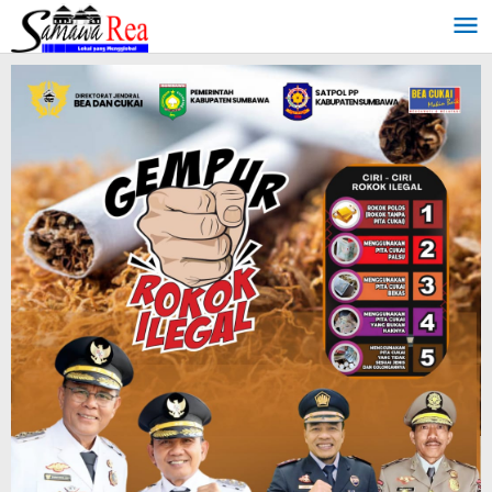
Lewati
ke
konten