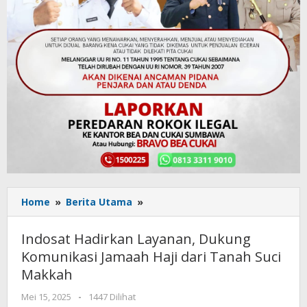
Home
»
Berita Utama
»
Indosat
Hadirkan
Layanan,
Indosat Hadirkan Layanan, Dukung
Dukung
Komunikasi Jamaah Haji dari Tanah Suci
Komunikasi
Makkah
Jamaah
Haji
Mei 15, 2025
oleh
-
1447 Dilihat
dari