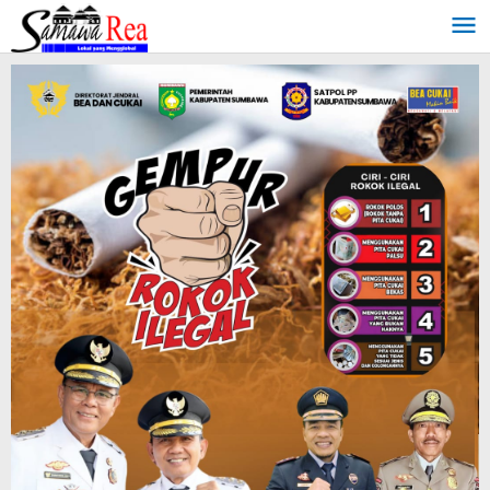
Lewati
ke
konten