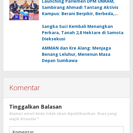
Launching Parlemen DPM UNRAM,
Sambirang Ahmadi Tantang Aktivis
Kampus: Berani Berpikir, Berbeda,
Mengawasi dan Melayani
Sangka Suci Kembali Menangkan
Perkara, Tanah 2,8 Hektare di Samota
Dieksekusi
AMMAN dan Kre Alang: Menjaga
Benang Leluhur, Menenun Masa
Depan Sumbawa
Komentar
Tinggalkan Balasan
Alamat email Anda tidak akan dipublikasikan.
Ruas yang
wajib ditandai
*