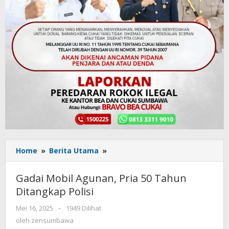
Home
»
Berita Utama
»
Gadai
Mobil
Agunan,
Gadai Mobil Agunan, Pria 50 Tahun
Pria
Ditangkap Polisi
50
Tahun
Mei 16, 2025
oleh
-
1949 Dilihat
Ditangkap
zensumbawa
oleh
zensumbawa
Polisi