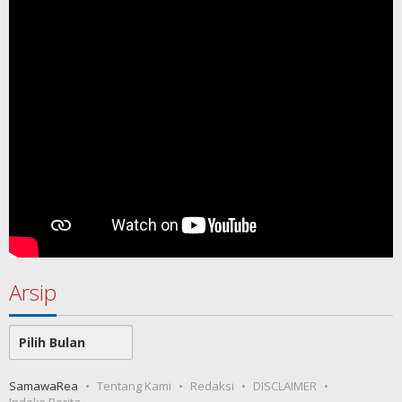
Arsip
Arsip
SamawaRea
Tentang Kami
Redaksi
DISCLAIMER
Indeks Berita