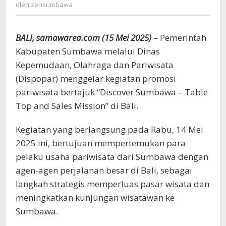
zensumbawa
oleh
zensumbawa
Moyo
dan
Hiu
BALI, samawarea.com (15 Mei 2025)
– Pemerintah
Paus
Jadi
Kabupaten Sumbawa melalui Dinas
Daya
Kepemudaan, Olahraga dan Pariwisata
Tarik
(Dispopar) menggelar kegiatan promosi
Utama
pariwisata bertajuk “Discover Sumbawa – Table
Top and Sales Mission” di Bali.
Kegiatan yang berlangsung pada Rabu, 14 Mei
2025 ini, bertujuan mempertemukan para
pelaku usaha pariwisata dari Sumbawa dengan
agen-agen perjalanan besar di Bali, sebagai
langkah strategis memperluas pasar wisata dan
meningkatkan kunjungan wisatawan ke
Sumbawa.