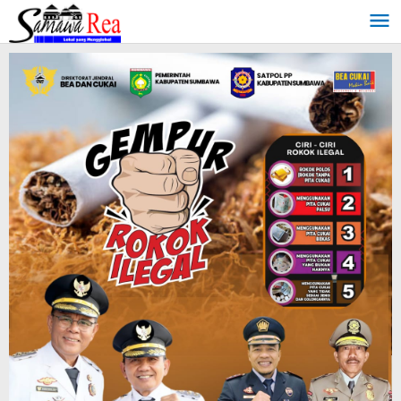
Lewati
ke
konten