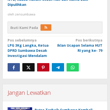
Dipulihkan
oleh
zensumbawa
Ikuti Kami Pada
Navigasi
Pos sebelumnya
Pos berikutnya
LPG 3Kg Langka, Ketua
Iklan Ucapan Selama HUT
pos
DPRD Sumbawa Desak
RI yang ke- 79
Investigasi Mendalam
Jangan Lewatkan
Putra Terbaik Sumbawa Kembali