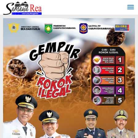
Lewati
ke
konten