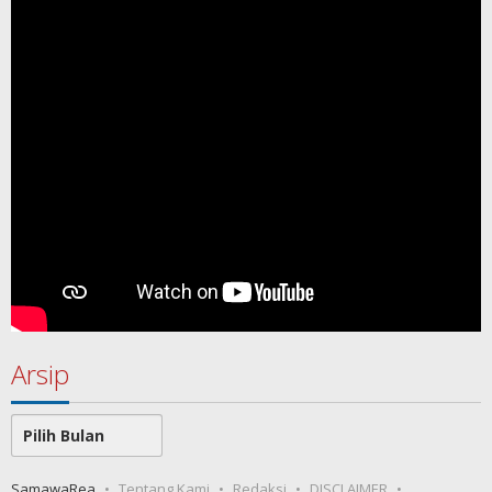
Arsip
Arsip
SamawaRea
Tentang Kami
Redaksi
DISCLAIMER