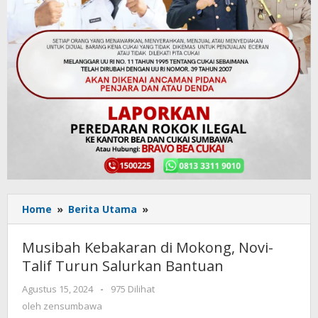
Home
»
Berita Utama
»
Musibah
Kebakaran
di
Musibah Kebakaran di Mokong, Novi-
Mokong,
Talif Turun Salurkan Bantuan
Novi-
Talif
Agustus 15, 2024
oleh
-
975 Dilihat
Turun
zensumbawa
oleh
zensumbawa
Salurkan