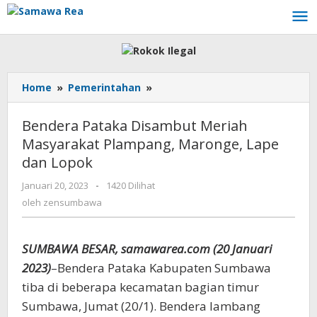
Lewati
ke
konten
Home
»
Pemerintahan
»
Bendera
Pataka
Disambut
Bendera Pataka Disambut Meriah
Meriah
Masyarakat Plampang, Maronge, Lape
Masyarakat
dan Lopok
Plampang,
Maronge,
Januari 20, 2023
oleh
-
1420 Dilihat
Lape
zensumbawa
oleh
zensumbawa
dan
Lopok
SUMBAWA BESAR, samawarea.com (20 Januari
2023)
–Bendera Pataka Kabupaten Sumbawa
tiba di beberapa kecamatan bagian timur
Sumbawa, Jumat (20/1). Bendera lambang