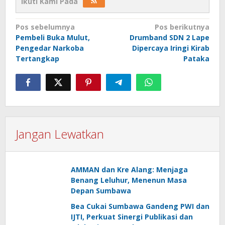
Ikuti Kami Pada
Navigasi
Pos sebelumnya
Pos berikutnya
Pembeli Buka Mulut,
Drumband SDN 2 Lape
pos
Pengedar Narkoba
Dipercaya Iringi Kirab
Tertangkap
Pataka
Jangan Lewatkan
AMMAN dan Kre Alang: Menjaga
Benang Leluhur, Menenun Masa
Depan Sumbawa
Bea Cukai Sumbawa Gandeng PWI dan
IJTI, Perkuat Sinergi Publikasi dan