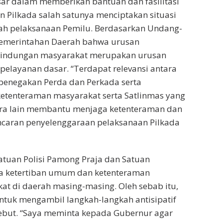
ar dalam memberikan bantuan dan fasilitasi
Pilkada salah satunya menciptakan situasi
lah pelaksanaan Pemilu. Berdasarkan Undang-
emerintahan Daerah bahwa urusan
rlindungan masyarakat merupakan urusan
pelayanan dasar. “Terdapat relevansi antara
 penegakan Perda dan Perkada serta
etenteraman masyarakat serta Satlinmas yang
ara lain membantu menjaga ketenteraman dan
caran penyelenggaraan pelaksanaan Pilkada
tuan Polisi Pamong Praja dan Satuan
a ketertiban umum dan ketenteraman
at di daerah masing-masing. Oleh sebab itu,
tuk mengambil langkah-langkah antisipatif
ebut. “Saya meminta kepada Gubernur agar