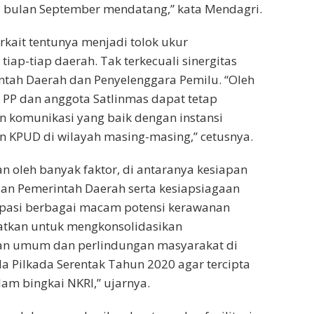
a bulan September mendatang,” kata Mendagri.
erkait tentunya menjadi tolok ukur
iap-tiap daerah. Tak terkecuali sinergitas
ntah Daerah dan Penyelenggara Pemilu. “Oleh
l PP dan anggota Satlinmas dapat tetap
n komunikasi yang baik dengan instansi
un KPUD di wilayah masing-masing,” cetusnya.
n oleh banyak faktor, di antaranya kesiapan
dan Pemerintah Daerah serta kesiapsiagaan
pasi berbagai macam potensi kerawanan
aatkan untuk mengkonsolidasikan
ban umum dan perlindungan masyarakat di
 Pilkada Serentak Tahun 2020 agar tercipta
lam bingkai NKRI,” ujarnya.