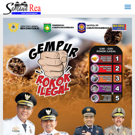
Lewati
ke
konten