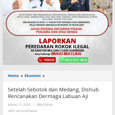
Home
»
Ekonomi
»
Setelah
Sebotok
dan
Setelah Sebotok dan Medang, Dishub
Medang,
Rencanakan Dermaga Labuan Aji
Dishub
Rencanakan
Maret 11, 2020
oleh
-
686 Dilihat
Dermaga
zensumbawa
oleh
zensumbawa
Labuan