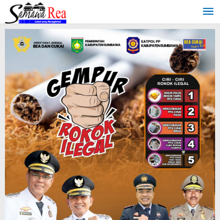
Lewati
ke
konten