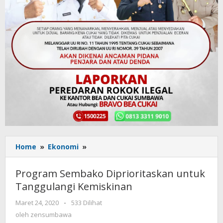
Home
»
Ekonomi
»
Program
Sembako
Diprioritaskan
Program Sembako Diprioritaskan untuk
untuk
Tanggulangi Kemiskinan
Tanggulangi
Kemiskinan
Maret 24, 2020
oleh
-
533 Dilihat
zensumbawa
oleh
zensumbawa