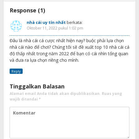
Response (1)
nhà cái uy tín nhất
berkata:
Oktober 11, 2022 pukul 1:02 pm
Đâu là nhà cái cá cược nhất hiện nay? buộc phải lựa chọn
nhà cái nào để chơi? Chúng tôi sẽ đề xuất top 10 nhà cái cá
độ thấp nhất trong năm 2022 để bạn có cái nhìn tổng quan
và đưa ra lựa chọn riêng cho mình.
Reply
Tinggalkan Balasan
Alamat email Anda tidak akan dipublikasikan.
Ruas yang
wajib ditandai
*