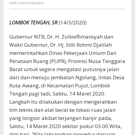
zensumbawa
oleh
zensumbawa
PUPR
Turun
Tangan
LOMBOK TENGAH, SR
(14/3/2020)
Gubernur NTB, Dr. H. Zulkieflimansyah dan
Wakil Gubernur, Dr. Hj. Sitti Rohmi Djalilah
memerintahkan Dinas Pekerjaan Umum Dan
Penataan Ruang (PUPR), Provinsi Nusa Tenggara
Barat untuk segera mengatasi putusnya jalan
dari dan menuju jembatan Ngolang, lintas Desa
Kuta-Awang, di Kecamatan Pujut, Lombok
Tengah pagi tadi, Sabtu, 14 Maret 2020.
Langkah itu dilakukan dengan mengerahkan
tim teknis dan alat berat ke lokasi ruas jalan
yang longsor akibat terjangan banjir pada,
Sabtu, 14 Maret 2020 sekitar pukul 03.00 Wita,
dini hari. “Kita laksanakan prosedur darurat