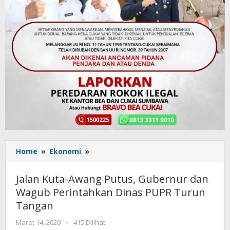
Home
»
Ekonomi
»
Jalan
Kuta-
Awang
Jalan Kuta-Awang Putus, Gubernur dan
Putus, Gubernur
Wagub Perintahkan Dinas PUPR Turun
dan
Tangan
Wagub
Perintahkan
Maret 14, 2020
oleh
-
415 Dilihat
Dinas