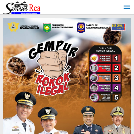
Lewati
ke
konten