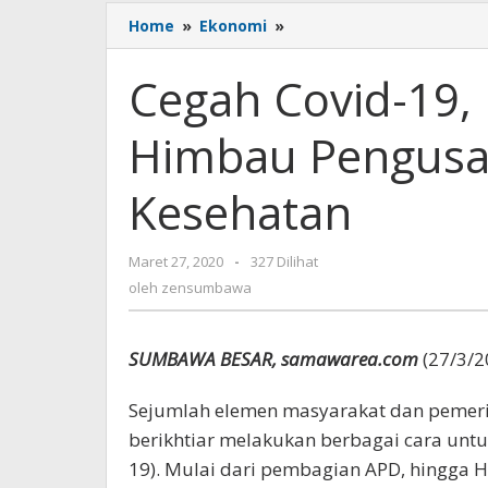
Home
»
Ekonomi
»
Cegah
Covid-
19,
Cegah Covid-19
DPK
Apindo
Himbau Pengusa
Sumbawa
Himbau
Pengusaha
Kesehatan
Siapkan
Posko
Kesehatan
Maret 27, 2020
oleh
-
327 Dilihat
zensumbawa
oleh
zensumbawa
SUMBAWA BESAR, samawarea.com
(27/3/2
Sejumlah elemen masyarakat dan pemer
berikhtiar melakukan berbagai cara unt
19). Mulai dari pembagian APD, hingga H