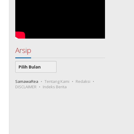
Arsip
Arsip
SamawaRea
Tentang Kami
Redaksi
DISCLAIMER
Indeks Berita