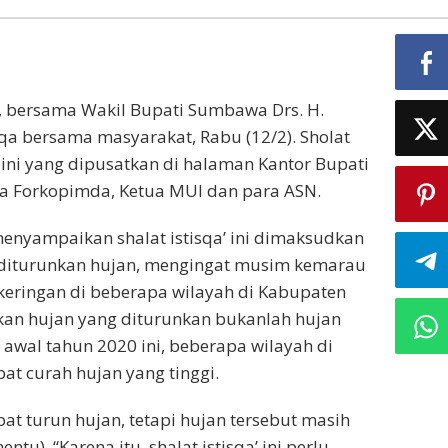
., bersama Wakil Bupati Sumbawa Drs. H.
qa bersama masyarakat, Rabu (12/2). Sholat
ini yang dipusatkan di halaman Kantor Bupati
ta Forkopimda, Ketua MUI dan para ASN.
yampaikan shalat istisqa’ ini dimaksudkan
diturunkan hujan, mengingat musim kemarau
eringan di beberapa wilayah di Kabupaten
an hujan yang diturunkan bukanlah hujan
wal tahun 2020 ini, beberapa wilayah di
at curah hujan yang tinggi.
at turun hujan, tetapi hujan tersebut masih
tu). “Karena itu, shalat istisqa’ ini perlu