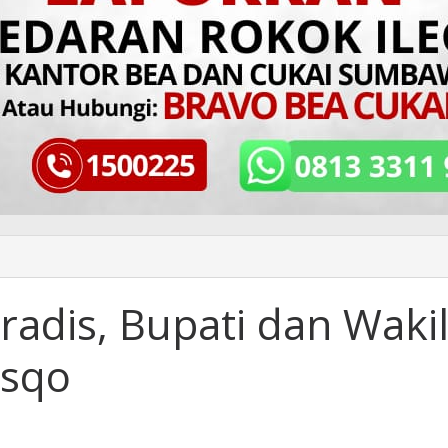
adis, Bupati dan Waki
isqo