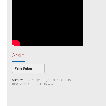
Arsip
Arsip
SamawaRea
Tentang Kami
Redaksi
DISCLAIMER
Indeks Berita