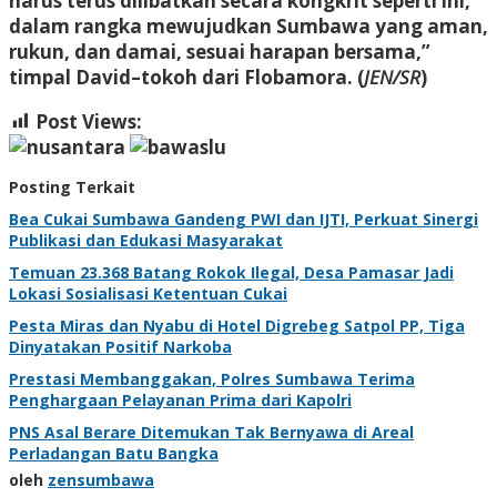
harus terus dilibatkan secara kongkrit seperti ini,
dalam rangka mewujudkan Sumbawa yang aman,
rukun, dan damai, sesuai harapan bersama,”
timpal David–tokoh dari Flobamora. (
JEN/SR
)
Post Views:
330
Posting Terkait
Bea Cukai Sumbawa Gandeng PWI dan IJTI, Perkuat Sinergi
Publikasi dan Edukasi Masyarakat
Temuan 23.368 Batang Rokok Ilegal, Desa Pamasar Jadi
Lokasi Sosialisasi Ketentuan Cukai
Pesta Miras dan Nyabu di Hotel Digrebeg Satpol PP, Tiga
Dinyatakan Positif Narkoba
Prestasi Membanggakan, Polres Sumbawa Terima
Penghargaan Pelayanan Prima dari Kapolri
PNS Asal Berare Ditemukan Tak Bernyawa di Areal
Perladangan Batu Bangka
oleh
zensumbawa