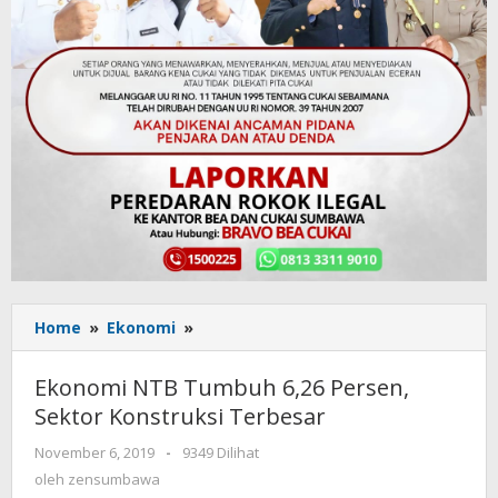
Home
»
Ekonomi
»
Ekonomi
NTB
Tumbuh
Ekonomi NTB Tumbuh 6,26 Persen,
6,26
Sektor Konstruksi Terbesar
Persen,
Sektor
November 6, 2019
oleh
-
9349 Dilihat
Konstruksi
zensumbawa
oleh
zensumbawa
Terbesar