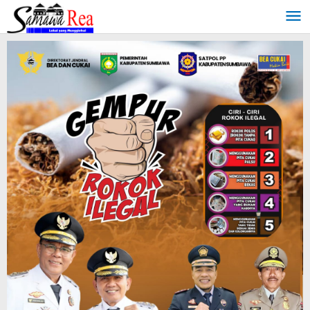
Lewati
ke
konten