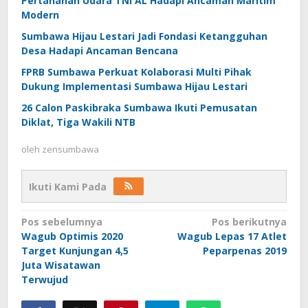
Pertahanan Udara TNI AL Hadapi Ancaman Maritim
Modern
Sumbawa Hijau Lestari Jadi Fondasi Ketangguhan
Desa Hadapi Ancaman Bencana
FPRB Sumbawa Perkuat Kolaborasi Multi Pihak
Dukung Implementasi Sumbawa Hijau Lestari
26 Calon Paskibraka Sumbawa Ikuti Pemusatan
Diklat, Tiga Wakili NTB
oleh
zensumbawa
Ikuti Kami Pada
Navigasi
Pos sebelumnya
Pos berikutnya
Wagub Optimis 2020
Wagub Lepas 17 Atlet
pos
Target Kunjungan 4,5
Peparpenas 2019
Juta Wisatawan
Terwujud