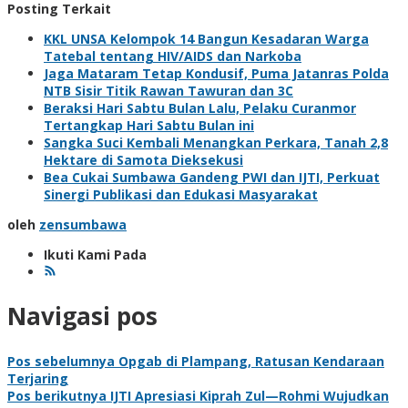
Posting Terkait
KKL UNSA Kelompok 14 Bangun Kesadaran Warga
Tatebal tentang HIV/AIDS dan Narkoba
Jaga Mataram Tetap Kondusif, Puma Jatanras Polda
NTB Sisir Titik Rawan Tawuran dan 3C
Beraksi Hari Sabtu Bulan Lalu, Pelaku Curanmor
Tertangkap Hari Sabtu Bulan ini
Sangka Suci Kembali Menangkan Perkara, Tanah 2,8
Hektare di Samota Dieksekusi
Bea Cukai Sumbawa Gandeng PWI dan IJTI, Perkuat
Sinergi Publikasi dan Edukasi Masyarakat
oleh
zensumbawa
Ikuti Kami Pada
Navigasi pos
Pos sebelumnya
Opgab di Plampang, Ratusan Kendaraan
Terjaring
Pos berikutnya
IJTI Apresiasi Kiprah Zul—Rohmi Wujudkan