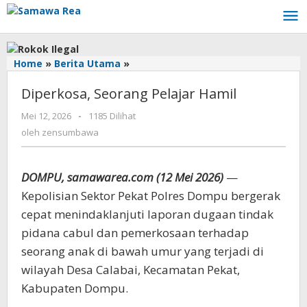
Lewati
ke
konten
Home
»
Berita Utama
»
Diperkosa,
Seorang
Diperkosa, Seorang Pelajar Hamil
Pelajar
Hamil
Mei 12, 2026
oleh
-
1185 Dilihat
zensumbawa
oleh
zensumbawa
DOMPU, samawarea.com (12 Mei 2026)
—
Kepolisian Sektor Pekat Polres Dompu bergerak
cepat menindaklanjuti laporan dugaan tindak
pidana cabul dan pemerkosaan terhadap
seorang anak di bawah umur yang terjadi di
wilayah Desa Calabai, Kecamatan Pekat,
Kabupaten Dompu.