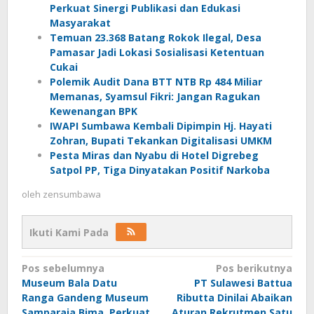
Perkuat Sinergi Publikasi dan Edukasi
Masyarakat
Temuan 23.368 Batang Rokok Ilegal, Desa
Pamasar Jadi Lokasi Sosialisasi Ketentuan
Cukai
Polemik Audit Dana BTT NTB Rp 484 Miliar
Memanas, Syamsul Fikri: Jangan Ragukan
Kewenangan BPK
IWAPI Sumbawa Kembali Dipimpin Hj. Hayati
Zohran, Bupati Tekankan Digitalisasi UMKM
Pesta Miras dan Nyabu di Hotel Digrebeg
Satpol PP, Tiga Dinyatakan Positif Narkoba
oleh
zensumbawa
Ikuti Kami Pada
Navigasi
Pos sebelumnya
Pos berikutnya
Museum Bala Datu
PT Sulawesi Battua
pos
Ranga Gandeng Museum
Ributta Dinilai Abaikan
Samparaja Bima, Perkuat
Aturan Rekrutmen Satu