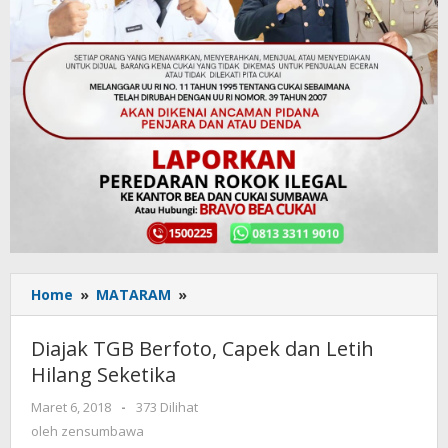
Home
»
MATARAM
»
Diajak
TGB
Berfoto,
Diajak TGB Berfoto, Capek dan Letih
Capek
Hilang Seketika
dan
Letih
Maret 6, 2018
oleh
-
373 Dilihat
Hilang
zensumbawa
oleh
zensumbawa
Seketika