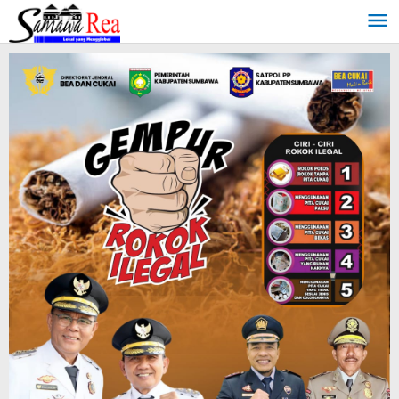
Lewati
ke
konten