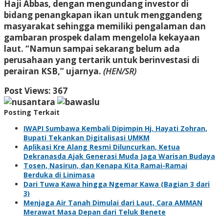
Haji Abbas, dengan mengundang investor di
bidang penangkapan ikan untuk menggandeng
masyarakat sehingga memiliki pengalaman dan
gambaran prospek dalam mengelola kekayaan
laut. “Namun sampai sekarang belum ada
perusahaan yang tertarik untuk berinvestasi di
perairan KSB,” ujarnya.
(HEN/SR)
Post Views:
367
Posting Terkait
IWAPI Sumbawa Kembali Dipimpin Hj. Hayati Zohran,
Bupati Tekankan Digitalisasi UMKM
Aplikasi Kre Alang Resmi Diluncurkan, Ketua
Dekranasda Ajak Generasi Muda Jaga Warisan Budaya
Tosen, Nasirun, dan Kenapa Kita Ramai-Ramai
Berduka di Linimasa
Dari Tuwa Kawa hingga Ngemar Kawa (Bagian 3 dari
3)
Menjaga Air Tanah Dimulai dari Laut, Cara AMMAN
Merawat Masa Depan dari Teluk Benete